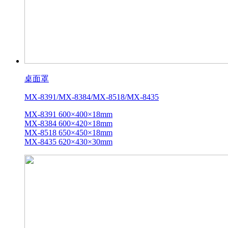
桌面罩
MX-8391/MX-8384/MX-8518/MX-8435
MX-8391 600×400×18mm
MX-8384 600×420×18mm
MX-8518 650×450×18mm
MX-8435 620×430×30mm