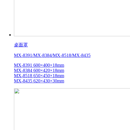
桌面罩
MX-8391/MX-8384/MX-8518/MX-8435
MX-8391 600×400×18mm
MX-8384 600×420×18mm
MX-8518 650×450×18mm
MX-8435 620×430×30mm