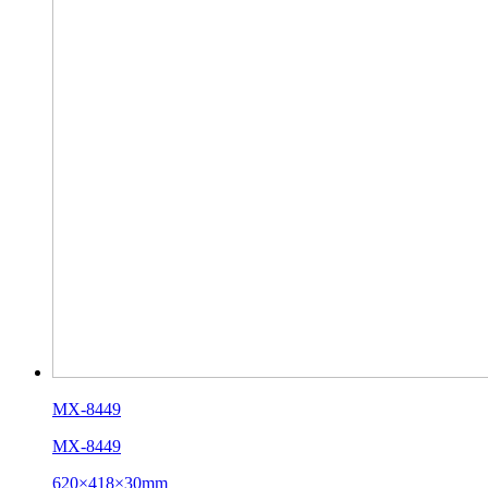
MX-8449
MX-8449
620×418×30mm