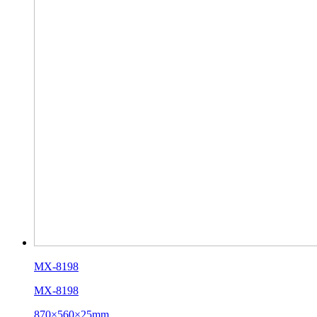
MX-8198
MX-8198
870×560×25mm