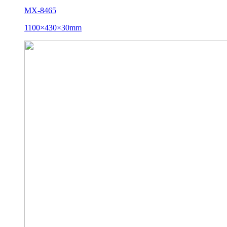
MX-8465
1100×430×30mm