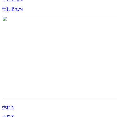
带孔书包勾
护栏盖